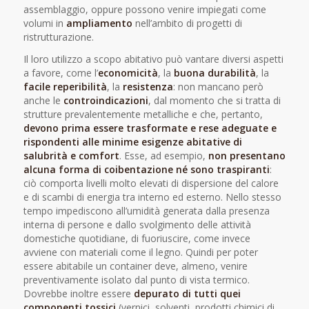
assemblaggio, oppure possono venire impiegati come
volumi in
ampliamento
nell’ambito di progetti di
ristrutturazione.
Il loro utilizzo a scopo abitativo può vantare diversi aspetti
a favore, come l’
economicità
, la
buona durabilità
, la
facile reperibilità
, la
resistenza
: non mancano però
anche le
controindicazioni
, dal momento che si tratta di
strutture prevalentemente metalliche e che, pertanto,
devono prima essere trasformate e rese adeguate e
rispondenti alle minime esigenze abitative di
salubrità e comfort
. Esse, ad esempio,
non presentano
alcuna forma di coibentazione né sono traspiranti
:
ciò comporta livelli molto elevati di dispersione del calore
e di scambi di energia tra interno ed esterno. Nello stesso
tempo impediscono all’umidità generata dalla presenza
interna di persone e dallo svolgimento delle attività
domestiche quotidiane, di fuoriuscire, come invece
avviene con materiali come il legno. Quindi per poter
essere abitabile un container deve, almeno, venire
preventivamente isolato dal punto di vista termico.
Dovrebbe inoltre essere
depurato di tutti quei
componenti tossici
(vernici, solventi, prodotti chimici di