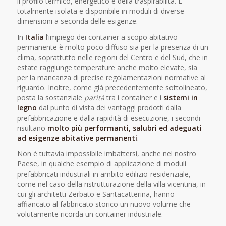
il profilo termico, energetico e della traspirabilità. E’
totalmente isolata e disponibile in moduli di diverse
dimensioni a seconda delle esigenze.
In
Italia
l’impiego dei container a scopo abitativo
permanente è molto poco diffuso sia per la presenza di un
clima, soprattutto nelle regioni del Centro e del Sud, che in
estate raggiunge temperature anche molto elevate, sia
per la mancanza di precise regolamentazioni normative al
riguardo. Inoltre, come già precedentemente sottolineato,
posta la sostanziale
parità
tra i container e i
sistemi in
legno
dal punto di vista dei vantaggi prodotti dalla
prefabbricazione e dalla rapidità di esecuzione, i secondi
risultano
molto più performanti, salubri ed adeguati
ad esigenze abitative permanenti
.
Non è tuttavia impossibile imbattersi, anche nel nostro
Paese, in qualche esempio di applicazione di moduli
prefabbricati industriali in ambito edilizio-residenziale,
come nel caso della ristrutturazione della villa vicentina, in
cui gli architetti Zerbato e Santacatterina, hanno
affiancato al fabbricato storico un nuovo volume che
volutamente ricorda un container industriale.