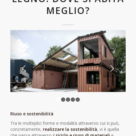
MEGLIO?
1
2
3
4
5
Riuso e sostenibilità
Tra le molteplici forme e modalità attraverso cui si può,
concretamente,
realizzare la sostenibilità
, vi è quella
che passa attraverso il
riciclo e riuso di materiali
e