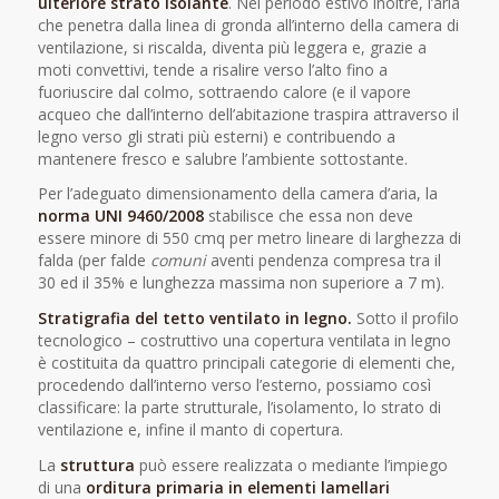
ulteriore strato isolante
. Nel periodo estivo inoltre, l’aria
che penetra dalla linea di gronda all’interno della camera di
ventilazione, si riscalda, diventa più leggera e, grazie a
moti convettivi, tende a risalire verso l’alto fino a
fuoriuscire dal colmo, sottraendo calore (e il vapore
acqueo che dall’interno dell’abitazione traspira attraverso il
legno verso gli strati più esterni) e contribuendo a
mantenere fresco e salubre l’ambiente sottostante.
Per l’adeguato dimensionamento della camera d’aria, la
norma UNI 9460/2008
stabilisce che essa non deve
essere minore di 550 cmq per metro lineare di larghezza di
falda (per falde
comuni
aventi pendenza compresa tra il
30 ed il 35% e lunghezza massima non superiore a 7 m).
Stratigrafia del tetto ventilato in legno.
Sotto il profilo
tecnologico – costruttivo una copertura ventilata in legno
è costituita da quattro principali categorie di elementi che,
procedendo dall’interno verso l’esterno, possiamo così
classificare: la parte strutturale, l’isolamento, lo strato di
ventilazione e, infine il manto di copertura.
La
struttura
può essere realizzata o mediante l’impiego
di una
orditura primaria in elementi lamellari