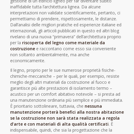
gestione di un edificio ligneo per far diventare subito
inaffidabile tutta l’architettura lignea. Da alcune
interpretazioni non validate scientificamente, pertanto, ci
permettiamo di prendere, rispettosamente, le distanze.
Dall’analisi delle migliori pratiche ed esperienze italiane ed
internazionali, gli articoli pubblicati in questo ed altri blog
rivelano di una nuova “primavera” dell’architettura proprio
per la
riscoperta del legno come materiale da
costruzione
e raccontano come esso sia conveniente
non soltanto ambientalmente, ma anche
economicamente.
Il legno, proprio per le sue numerose proprietà fisiche-
chimiche-meccaniche – per le quali, per esempio, resiste
meglio degli altri materiali da costruzione al fuoco e
garantisce più alte prestazioni di isolamento termo –
acustico per un comfort abitativo notevole – si presta ad
una manutenzione ordinaria più semplice e più immediata.
È prioritario sottolineare, tuttavia, che
nessuna
manutenzione porterà benefici alla nostra abitazione
se la costruzione non sarà stata realizzata a regola
d’arte e con materiali di alta qualità certificati
. È
indispensabile, quindi, che sia la progettazione che la