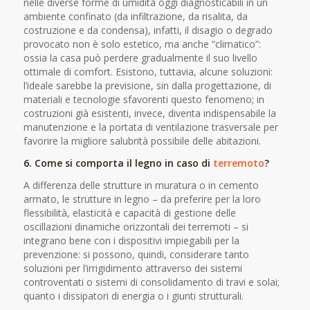
nelle diverse forme di umidità oggi diagnosticabili in un
ambiente confinato (da infiltrazione, da risalita, da
costruzione e da condensa), infatti, il disagio o degrado
provocato non è solo estetico, ma anche “climatico”:
ossia la casa può perdere gradualmente il suo livello
ottimale di comfort. Esistono, tuttavia, alcune soluzioni:
l’ideale sarebbe la previsione, sin dalla progettazione, di
materiali e tecnologie sfavorenti questo fenomeno; in
costruzioni già esistenti, invece, diventa indispensabile la
manutenzione e la portata di ventilazione trasversale per
favorire la migliore salubrità possibile delle abitazioni.
6. Come si comporta il legno in caso di
terremoto
?
A differenza delle strutture in muratura o in cemento
armato, le strutture in legno – da preferire per la loro
flessibilità, elasticità e capacità di gestione delle
oscillazioni dinamiche orizzontali dei terremoti – si
integrano bene con i dispositivi impiegabili per la
prevenzione: si possono, quindi, considerare tanto
soluzioni per l’irrigidimento attraverso dei sistemi
controventati o sistemi di consolidamento di travi e solai;
quanto i dissipatori di energia o i giunti strutturali.