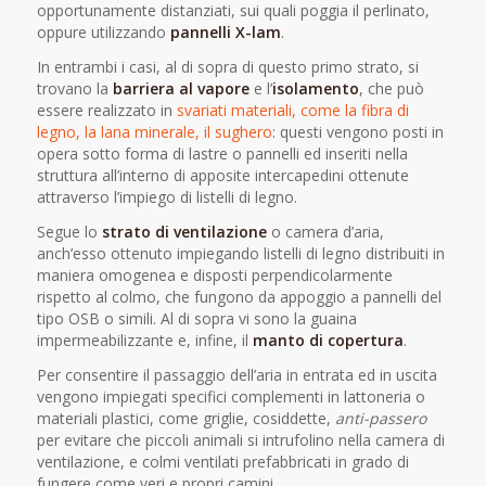
opportunamente distanziati, sui quali poggia il perlinato,
oppure utilizzando
pannelli X-lam
.
In entrambi i casi, al di sopra di questo primo strato, si
trovano la
barriera al vapore
e l’
isolamento
, che può
essere realizzato in
svariati materiali, come la fibra di
legno, la lana minerale, il sughero
: questi vengono posti in
opera sotto forma di lastre o pannelli ed inseriti nella
struttura all’interno di apposite intercapedini ottenute
attraverso l’impiego di listelli di legno.
Segue lo
strato di ventilazione
o camera d’aria,
anch’esso ottenuto impiegando listelli di legno distribuiti in
maniera omogenea e disposti perpendicolarmente
rispetto al colmo, che fungono da appoggio a pannelli del
tipo OSB o simili. Al di sopra vi sono la guaina
impermeabilizzante e, infine, il
manto di copertura
.
Per consentire il passaggio dell’aria in entrata ed in uscita
vengono impiegati specifici complementi in lattoneria o
materiali plastici, come griglie, cosiddette,
anti-passero
per evitare che piccoli animali si intrufolino nella camera di
ventilazione, e colmi ventilati prefabbricati in grado di
fungere come veri e propri camini.