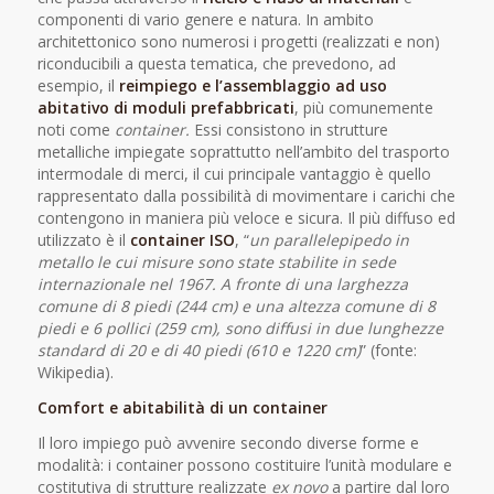
componenti di vario genere e natura. In ambito
architettonico sono numerosi i progetti (realizzati e non)
riconducibili a questa tematica, che prevedono, ad
esempio, il
reimpiego e l’assemblaggio ad uso
abitativo di moduli prefabbricati
, più comunemente
noti come
container.
Essi consistono in strutture
metalliche impiegate soprattutto nell’ambito del trasporto
intermodale di merci, il cui principale vantaggio è quello
rappresentato dalla possibilità di movimentare i carichi che
contengono in maniera più veloce e sicura. Il più diffuso ed
utilizzato è il
container ISO
, “
un parallelepipedo in
metallo le cui misure sono state stabilite in sede
internazionale nel 1967. A fronte di una larghezza
comune di 8 piedi (244 cm) e una altezza comune di 8
piedi e 6 pollici (259 cm), sono diffusi in due lunghezze
standard di 20 e di 40 piedi (610 e 1220 cm)
” (fonte:
Wikipedia).
Comfort e abitabilità di un container
Il loro impiego può avvenire secondo diverse forme e
modalità: i container possono costituire l’unità modulare e
costitutiva di strutture realizzate
ex novo
a partire dal loro