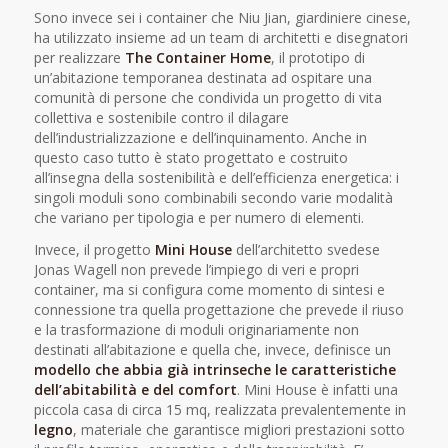
Sono invece sei i container che Niu Jian, giardiniere cinese,
ha utilizzato insieme ad un team di architetti e disegnatori
per realizzare
The Container Home
, il prototipo di
un’abitazione temporanea destinata ad ospitare una
comunità di persone che condivida un progetto di vita
collettiva e sostenibile contro il dilagare
dell’industrializzazione e dell’inquinamento. Anche in
questo caso tutto è stato progettato e costruito
all’insegna della sostenibilità e dell’efficienza energetica: i
singoli moduli sono combinabili secondo varie modalità
che variano per tipologia e per numero di elementi.
Invece, il progetto
Mini House
dell’architetto svedese
Jonas Wagell non prevede l’impiego di veri e propri
container, ma si configura come momento di sintesi e
connessione tra quella progettazione che prevede il riuso
e la trasformazione di moduli originariamente non
destinati all’abitazione e quella che, invece, definisce un
modello che abbia già intrinseche le caratteristiche
dell’abitabilità e del comfort
. Mini House è infatti una
piccola casa di circa 15 mq, realizzata prevalentemente in
legno
, materiale che garantisce migliori prestazioni sotto