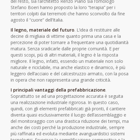
del resto, sia l’architetto Renzo Piano sia l’omologo
Stefano Boeri hanno proposto la loro “terapia” per i
territori colpiti dai terremoti che hanno sconvolto da fine
agosto il “cuore” dell’Italia.
Il legno, materiale del futuro
. L’idea di restituire alle
decine di migliaia di vittime quanto prima una casa e la
percezione di poter tornare a frequentare una quotidianità
matura. Senza sradicarle dalle proprie comunità. E per
questi scopi, più di altri materiali, il legno è la risposta
migliore. Il legno, infatti, essendo un materiale non solo
naturale e riciclabile, ma anche elastico e dinamico, è più
leggero dell’acciaio e del calcestruzzo armato, con la posa
in opera che non rappresenta una grande criticità.
I principali vantaggi della prefabbricazione
.
Soprattutto se ad una progettazione accurata è seguita
una realizzazione industriale rigorosa. In questo caso,
quindi, con gli elementi prefabbricati già pronti, il cantiere
diventa quasi esclusivamente il luogo dell’assemblaggio e
del monitoraggio con una drastica riduzione dei tempi, ma
anche dei costi perché la produzione industriale, sempre
più raffinata ed evoluta mediante avanguardistici sistemi
tecnologici, favorisce la semplificazione compositiva e la