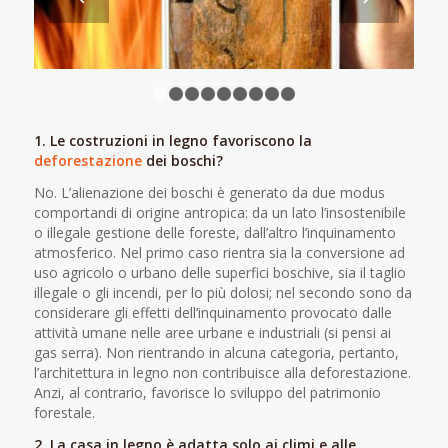
1
2
3
4
5
6
7
8
9
1. Le costruzioni in legno favoriscono la
deforestazione
dei boschi
?
No. L’alienazione dei boschi è generato da due modus
comportandi di origine antropica: da un lato l’insostenibile
o illegale gestione delle foreste, dall’altro l’inquinamento
atmosferico. Nel primo caso rientra sia la conversione ad
uso agricolo o urbano delle superfici boschive, sia il taglio
illegale o gli incendi, per lo più dolosi; nel secondo sono da
considerare gli effetti dell’inquinamento provocato dalle
attività umane nelle aree urbane e industriali (si pensi ai
gas serra). Non rientrando in alcuna categoria, pertanto,
l’architettura in legno non contribuisce alla deforestazione.
Anzi, al contrario, favorisce lo sviluppo del patrimonio
forestale.
2. La casa in legno è adatta solo ai climi e alle