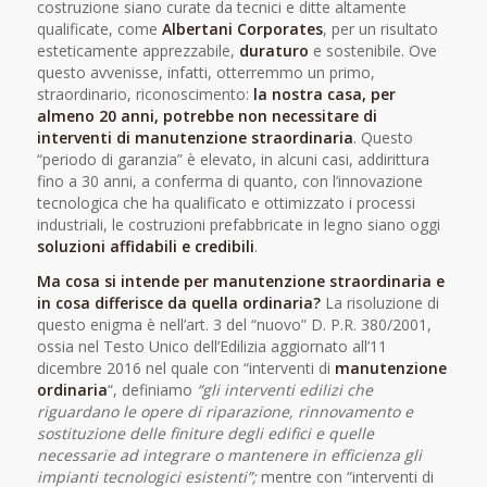
costruzione siano curate da tecnici e ditte altamente
qualificate, come
Albertani Corporates
, per un risultato
esteticamente apprezzabile,
duraturo
e sostenibile. Ove
questo avvenisse, infatti, otterremmo un primo,
straordinario, riconoscimento:
la nostra casa, per
almeno 20 anni, potrebbe non necessitare di
interventi di manutenzione straordinaria
. Questo
“periodo di garanzia” è elevato, in alcuni casi, addirittura
fino a 30 anni, a conferma di quanto, con l’innovazione
tecnologica che ha qualificato e ottimizzato i processi
industriali, le costruzioni prefabbricate in legno siano oggi
soluzioni affidabili e credibili
.
Ma cosa si intende per manutenzione straordinaria e
in cosa differisce da quella ordinaria?
La risoluzione di
questo enigma è nell’art. 3 del “nuovo” D. P.R. 380/2001,
ossia nel Testo Unico dell’Edilizia aggiornato all’11
dicembre 2016 nel quale con “interventi di
manutenzione
ordinaria
“, definiamo
“gli interventi edilizi che
riguardano le opere di riparazione, rinnovamento e
sostituzione delle finiture degli edifici e quelle
necessarie ad integrare o mantenere in efficienza gli
impianti tecnologici esistenti”;
mentre con “interventi di