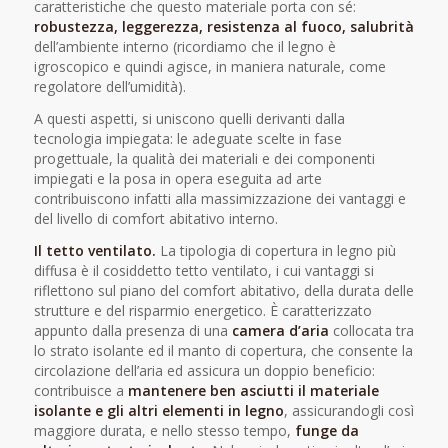
caratteristiche che questo materiale porta con sé:
robustezza, leggerezza, resistenza al fuoco, salubrità
dell’ambiente interno (ricordiamo che il legno è
igroscopico e quindi agisce, in maniera naturale, come
regolatore dell’umidità).
A questi aspetti, si uniscono quelli derivanti dalla
tecnologia impiegata: le adeguate scelte in fase
progettuale, la qualità dei materiali e dei componenti
impiegati e la posa in opera eseguita ad arte
contribuiscono infatti alla massimizzazione dei vantaggi e
del livello di comfort abitativo interno.
Il tetto ventilato.
La tipologia di copertura in legno più
diffusa è il cosiddetto tetto ventilato, i cui vantaggi si
riflettono sul piano del comfort abitativo, della durata delle
strutture e del risparmio energetico. È caratterizzato
appunto dalla presenza di una
camera d’aria
collocata tra
lo strato isolante ed il manto di copertura, che consente la
circolazione dell’aria ed assicura un doppio beneficio:
contribuisce a
mantenere ben asciutti il materiale
isolante e gli altri elementi in legno
, assicurandogli così
maggiore durata, e nello stesso tempo,
funge da