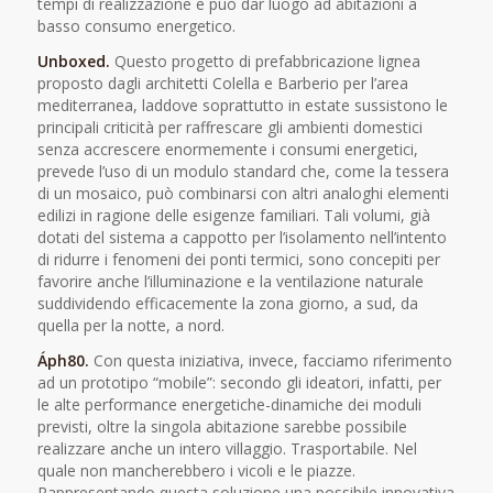
tempi di realizzazione e può dar luogo ad abitazioni a
basso consumo energetico.
Unboxed.
Questo progetto di prefabbricazione lignea
proposto dagli architetti Colella e Barberio per l’area
mediterranea, laddove soprattutto in estate sussistono le
principali criticità per raffrescare gli ambienti domestici
senza accrescere enormemente i consumi energetici,
prevede l’uso di un modulo standard che, come la tessera
di un mosaico, può combinarsi con altri analoghi elementi
edilizi in ragione delle esigenze familiari. Tali volumi, già
dotati del sistema a cappotto per l’isolamento nell’intento
di ridurre i fenomeni dei ponti termici, sono concepiti per
favorire anche l’illuminazione e la ventilazione naturale
suddividendo efficacemente la zona giorno, a sud, da
quella per la notte, a nord.
Áph80.
Con questa iniziativa, invece, facciamo riferimento
ad un prototipo “mobile”: secondo gli ideatori, infatti, per
le alte performance energetiche-dinamiche dei moduli
previsti, oltre la singola abitazione sarebbe possibile
realizzare anche un intero villaggio. Trasportabile. Nel
quale non mancherebbero i vicoli e le piazze.
Rappresentando questa soluzione una possibile innovativa