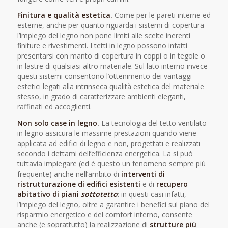
Finitura e qualità estetica.
Come per le pareti interne ed
esterne, anche per quanto riguarda i sistemi di copertura
l’impiego del legno non pone limiti alle scelte inerenti
finiture e rivestimenti. I tetti in legno possono infatti
presentarsi con manto di copertura in coppi o in tegole o
in lastre di qualsiasi altro materiale. Sul lato interno invece
questi sistemi consentono l’ottenimento dei vantaggi
estetici legati alla intrinseca qualità estetica del materiale
stesso, in grado di caratterizzare ambienti eleganti,
raffinati ed accoglienti.
Non solo case in legno.
La tecnologia del tetto ventilato
in legno assicura le massime prestazioni quando viene
applicata ad edifici di legno e non, progettati e realizzati
secondo i dettami dell’efficienza energetica. La si può
tuttavia impiegare (ed è questo un fenomeno sempre più
frequente) anche nell’ambito di
interventi di
ristrutturazione di edifici esistenti
e di
recupero
abitativo di piani
sottotetto
: in questi casi infatti,
l’impiego del legno, oltre a garantire i benefici sul piano del
risparmio energetico e del comfort interno, consente
anche (e soprattutto) la realizzazione di
strutture più