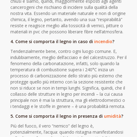
chiusi e siamo, quindi, maggiormente esposti agli agenti
cancerogeni che rischiano di incidere sulla qualità della
nostra vita. Essendo un materiale naturale e non di origine
chimica, il legno, pertanto, avendo una sua “respirabilità”
resiste e reagisce meglio alla tossicità di vernici, pitture o
materiali in pvc che possono liberare fibre nell’atmosfera.
4. Come si comporta il legno in caso di
incendio
?
Tendenzialmente bene, contro ogni luogo comune. E,
indubbiamente, meglio dell’acciaio e del calcestruzzo. Per il
fenomeno della carbonatazione, infatti, solo quando la
temperatura di combustione supera i 240°C inizia un
processo di carbonizzazione dello strato più esterno che
protegge quello più interno con la sezione resistente che
non si riduce se non in tempi lunghi. Significa, quindi, che il
collasso delle strutture in legno per incendi – la cui causa
principale non è mai la struttura, ma gli elettrodomestici o
i tendaggi e le stoffe in genere – è una probabilità remota.
5. Come si comporta il legno in presenza di
umidità
?
Più del fuoco, il vero “nemico” del legno è,
potenzialmente, l’acqua: quando ristagna manifestandosi