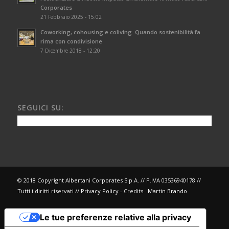
Corporates
21 Febbraio 2025 - 15:02
Coworking, cohousing e coliving. Quando sostenibilità fa
rima con condivisione
7 Dicembre 2018 - 12:20
SEGUICI SU:
© 2018 Copyright Albertani Corporates S.p.A. // P.IVA 03536940178 //
Tutti i diritti riservati //
Privacy Policy
- Credits
Martin Brando
Le tue preferenze relative alla privacy