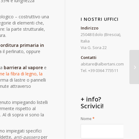
l 35% e lunghezza
nologico – costruttivo una
I NOSTRI UFFICI
egorie di elementi che,
Indirizzo
e: la parte strutturale,
25048 Edolo (Brescia),
ura.
Italia
a
orditura primaria in
Via G. Sora 22
 il perlinato, oppure
Contatti
abitare@albertani.com
la
barriera al vapore
e
Tel. +39 0364 773511
me la fibra di legno, la
rma di lastre o pannelli
tenute attraverso
+ info?
enuto impiegando listelli
Scrivici!
rmente rispetto al
 Al di sopra vi sono la
Nome
*
no impiegati specifici
iddette,
anti-passero
per