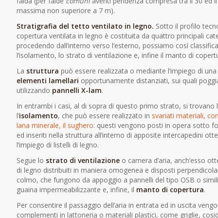
falda (per falde
comuni
aventi pendenza compresa tra il 30 ed i
massima non superiore a 7 m).
Stratigrafia del tetto ventilato in legno.
Sotto il profilo tec
copertura ventilata in legno è costituita da quattro principali cat
procedendo dall’interno verso l’esterno, possiamo così classificar
l’isolamento, lo strato di ventilazione e, infine il manto di copert
La
struttura
può essere realizzata o mediante l’impiego di un
elementi lamellari
opportunamente distanziati, sui quali poggia
utilizzando
pannelli X-lam
.
In entrambi i casi, al di sopra di questo primo strato, si trovano 
l’
isolamento
, che può essere realizzato in
svariati materiali, co
lana minerale, il sughero
: questi vengono posti in opera sotto fo
ed inseriti nella struttura all’interno di apposite intercapedini ot
l’impiego di listelli di legno.
Segue lo
strato di ventilazione
o camera d’aria, anch’esso ott
di legno distribuiti in maniera omogenea e disposti perpendicola
colmo, che fungono da appoggio a pannelli del tipo OSB o simili.
guaina impermeabilizzante e, infine, il
manto di copertura
.
Per consentire il passaggio dell’aria in entrata ed in uscita vengo
complementi in lattoneria o materiali plastici, come griglie, cos