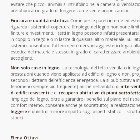
evitare che piccoli animali si intrufolino nella camera di ventilazi
prefabbricati in grado di fungere come veri e propri camini.
Finitura e qualità estetica.
Come per le pareti interne ed est
riguarda i sistemi di copertura l’impiego del legno non pone limiti
finiture e rivestimenti. I tetti in legno possono infatti presentar
in coppi o in tegole o in lastre di qualsiasi altro materiale. Sul la
sistemi consentono l’ottenimento dei vantaggi estetici legati alla
estetica del materiale stesso, in grado di caratterizzare ambienti 
accoglienti.
Non solo case in legno.
La tecnologia del tetto ventilato in le
prestazioni quando viene applicata ad edifici di legno e non, prog
secondo i dettami dell’efficienza energetica. La si può tuttavia 
fenomeno sempre più frequente) anche nell’ambito di
intervent
di edifici esistenti
e di
recupero abitativo di piani
sottotett
l’impiego del legno, oltre a garantire i benefici sul piano del ris
comfort interno, consente anche (e soprattutto) la realizzazion
leggere
e quindi di minore impatto sugli aspetti statico – struttur
storici.
Elena Ottavi