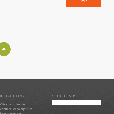
ME DAL BLOG
SEGUICI SU:
Oltre il confine del
cantiere: cosa significa
fare impresa oggi