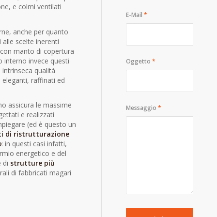
one, e colmi ventilati
E-Mail
*
erne, anche per quanto
 alle scelte inerenti
si con manto di copertura
to interno invece questi
Oggetto
*
 intrinseca qualità
eleganti, raffinati ed
gno assicura le massime
Messaggio
*
ettati e realizzati
impiegare (ed è questo un
i di ristrutturazione
o
: in questi casi infatti,
parmio energetico e del
e di
strutture più
ali di fabbricati magari