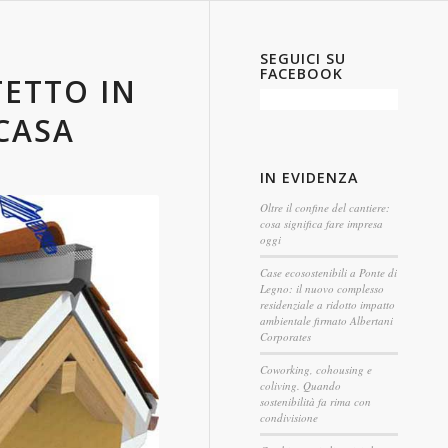
SEGUICI SU
FACEBOOK
TETTO IN
CASA
IN EVIDENZA
Oltre il confine del cantiere:
cosa significa fare impresa
oggi
Case ecosostenibili a Ponte di
Legno: il nuovo complesso
residenziale a ridotto impatto
ambientale firmato Albertani
Corporates
Coworking, cohousing e
coliving. Quando
sostenibilità fa rima con
condivisione