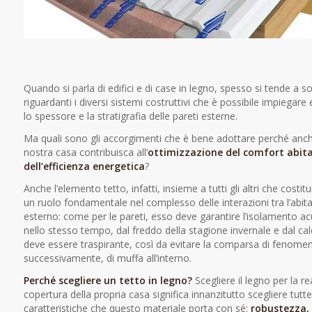
Quando si parla di edifici e di case in legno, spesso si tende a s
riguardanti i diversi sistemi costruttivi che è possibile impiegare 
lo spessore e la stratigrafia delle pareti esterne.
Ma quali sono gli accorgimenti che è bene adottare perché anch
nostra casa contribuisca all’
ottimizzazione del comfort abita
dell’efficienza energetica
?
Anche l’elemento tetto, infatti, insieme a tutti gli altri che costitu
un ruolo fondamentale nel complesso delle interazioni tra l’abit
esterno: come per le pareti, esso deve garantire l’isolamento ac
nello stesso tempo, dal freddo della stagione invernale e dal cal
deve essere traspirante, così da evitare la comparsa di fenomen
successivamente, di muffa all’interno.
Perché scegliere un tetto in legno?
Scegliere il legno per la re
copertura della propria casa significa innanzitutto scegliere tutt
caratteristiche che questo materiale porta con sé:
robustezza, 