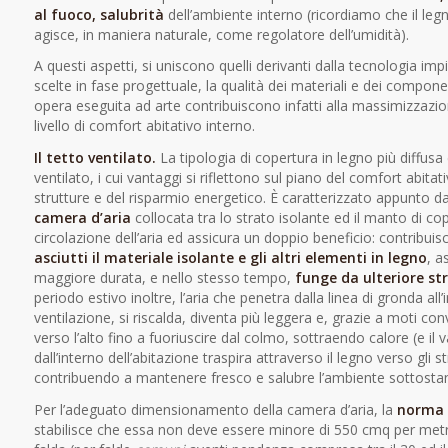
al fuoco, salubrità
dell’ambiente interno (ricordiamo che il leg
agisce, in maniera naturale, come regolatore dell’umidità).
A questi aspetti, si uniscono quelli derivanti dalla tecnologia im
scelte in fase progettuale, la qualità dei materiali e dei compone
opera eseguita ad arte contribuiscono infatti alla massimizzazio
livello di comfort abitativo interno.
Il tetto ventilato.
La tipologia di copertura in legno più diffusa 
ventilato, i cui vantaggi si riflettono sul piano del comfort abitati
strutture e del risparmio energetico. È caratterizzato appunto d
camera d’aria
collocata tra lo strato isolante ed il manto di co
circolazione dell’aria ed assicura un doppio beneficio: contribuis
asciutti il materiale isolante e gli altri elementi in legno
, a
maggiore durata, e nello stesso tempo,
funge da ulteriore st
periodo estivo inoltre, l’aria che penetra dalla linea di gronda all
ventilazione, si riscalda, diventa più leggera e, grazie a moti conve
verso l’alto fino a fuoriuscire dal colmo, sottraendo calore (e i
dall’interno dell’abitazione traspira attraverso il legno verso gli st
contribuendo a mantenere fresco e salubre l’ambiente sottostan
Per l’adeguato dimensionamento della camera d’aria, la
norma 
stabilisce che essa non deve essere minore di 550 cmq per metro