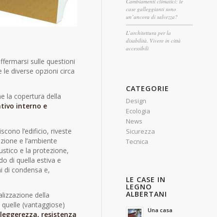
Cambiamenti climatici: le
case galleggianti sono
un’ancora di salvezza?
L’architettura per la
disabilità. Vivere in città
accessibili
offermarsi sulle questioni
e le diverse opzioni circa
CATEGORIE
e la copertura della
Design
tivo interno e
Ecologia
News
iscono l’edificio, riveste
Sicurezza
azione e l’ambiente
Tecnica
ustico e la protezione,
do di quella estiva e
i di condensa e,
LE CASE IN
LEGNO
ALBERTANI
alizzazione della
e quelle (vantaggiose)
Una casa
leggerezza, resistenza