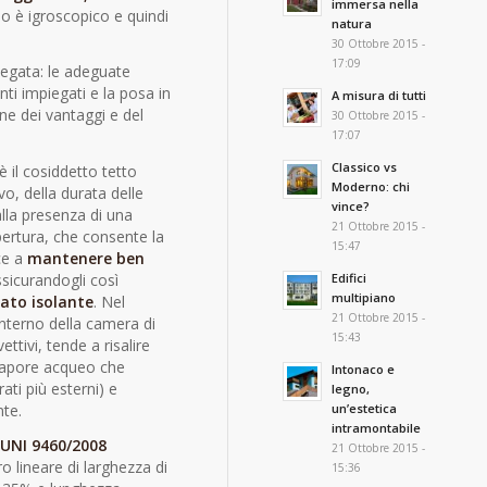
immersa nella
no è igroscopico e quindi
natura
30 Ottobre 2015 -
17:09
piegata: le adeguate
nti impiegati e la posa in
A misura di tutti
ne dei vantaggi e del
30 Ottobre 2015 -
17:07
Classico vs
è il cosiddetto tetto
Moderno: chi
vo, della durata delle
vince?
alla presenza di una
21 Ottobre 2015 -
pertura, che consente la
15:47
ce a
mantenere ben
Edifici
ssicurandogli così
multipiano
rato isolante
. Nel
21 Ottobre 2015 -
’interno della camera di
15:43
ttivi, tende a risalire
l vapore acqueo che
Intonaco e
rati più esterni) e
legno,
un’estetica
te.
intramontabile
UNI 9460/2008
21 Ottobre 2015 -
 lineare di larghezza di
15:36