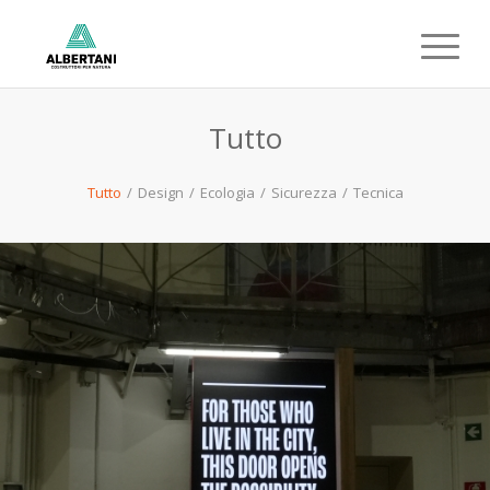
Tutto
Tutto
/
Design
/
Ecologia
/
Sicurezza
/
Tecnica