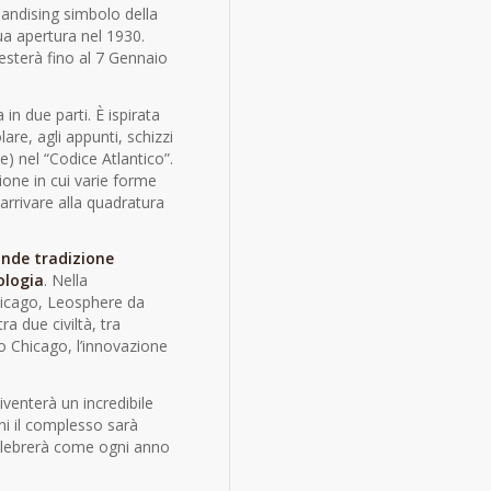
handising simbolo della
ua apertura nel 1930.
esterà fino al 7 Gennaio
 in due parti. È ispirata
lare, agli appunti, schizzi
) nel “Codice Atlantico”.
zione in cui varie forme
arrivare alla quadratura
ande tradizione
ologia
. Nella
hicago, Leosphere da
ra due civiltà, tra
tro Chicago, l’innovazione
venterà un incredibile
ni il complesso sarà
celebrerà come ogni anno