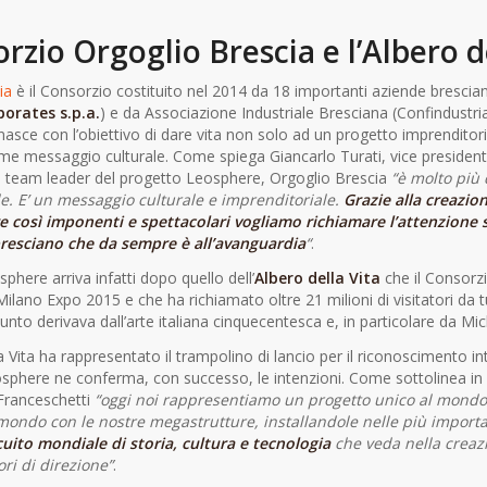
orzio Orgoglio Brescia e l’Albero d
ia
è il Consorzio costituito nel 2014 da 18 importanti aziende bresciane
porates s.p.a.
) e da Associazione Industriale Bresciana (Confindustri
nasce con l’obiettivo di dare vita non solo ad un progetto imprendito
me messaggio culturale. Come spiega Giancarlo Turati, vice presidente 
e team leader del progetto Leosphere, Orgoglio Brescia
“è molto più 
e. E’ un messaggio culturale e imprenditoriale.
Grazie alla creazion
e così imponenti e spettacolari vogliamo richiamare l’attenzione
resciano che da sempre è all’avanguardia
“
.
sphere arriva infatti dopo quello dell’
Albero della Vita
che il Consorz
Milano Expo 2015 e che ha richiamato oltre 21 milioni di visitatori da 
unto derivava dall’arte italiana cinquecentesca e, in particolare da Mi
la Vita ha rappresentato il trampolino di lancio per il riconoscimento i
sphere ne conferma, con successo, le intenzioni. Come sottolinea in 
Franceschetti
“oggi noi rappresentiamo un progetto unico al mondo
 mondo con le nostre megastrutture, installandole nelle più importan
cuito mondiale di storia, cultura e tecnologia
che veda nella creazi
ori di direzione”
.