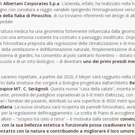
di
Albertani Corporates S.p.a
. L’azienda, infatti, ha realizzato nella h
gno con curvatura a raggio variabile spingendo l’immaginazione vers
 della fiaba di Pinocchio
, di cui troviamo riferimenti nel design di al
spedale.
ruttura medica ha una geometria fortemente influenzata dalla geomorf
 con una armonia costante tra costruito e paesaggio inedificato. Dopo
a fotovoltaica preposta alla regolazione della climatizzazione e di mode
della ventilazione e dell’illuminazione naturale, l’implementazione di al
sistema di giardini, ha consentito al polo sanitario fiorentino – dotato 
a scuola e di un orto biologico – di diventare
uno dei primi presidi med
i saranno rispettate, a partire dal 2020, il Meyer sarà raggiunto nella cl
rici dalla struttura che sorgerà a Bologna progettata dall’architetto
Re
spice MT. C. Seràgnoli
. Questa nuova “casa della salute”, inserita 
iante, prevedrà dei padiglioni sopraelevati (a 6-8 metri d’altezza), con
r i familiari dei pazienti, distribuiti su una superficie di 4500 metri qu
llaria
. La nuova struttura sarà ricoperta da pannelli fotovoltaici, avrà
per la regolazione dell’irraggiamento. La scelta di Piano di accogliere 
i alberi – “sospesi tra cielo e terra” – è motivata dalla sensibile
convin
a, con la sua bellezza estetica e funzionale possa coadiuvare la 
ntatto con la natura e contribuendo a migliorare il loro umore
.