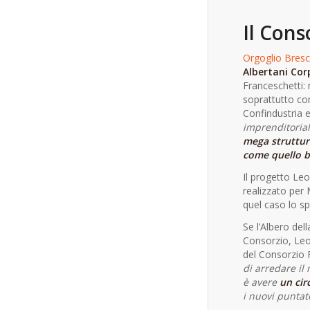
Il Cons
Orgoglio Bresc
Albertani Cor
Franceschetti: 
soprattutto co
Confindustria 
imprenditorial
mega struttur
come quello b
Il progetto Leo
realizzato per 
quel caso lo sp
Se l’Albero del
Consorzio, Leo
del Consorzio 
di arredare il
è avere
un cir
i nuovi puntat