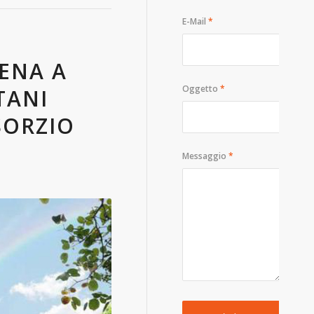
E-Mail
*
CENA A
Oggetto
*
TANI
SORZIO
Messaggio
*