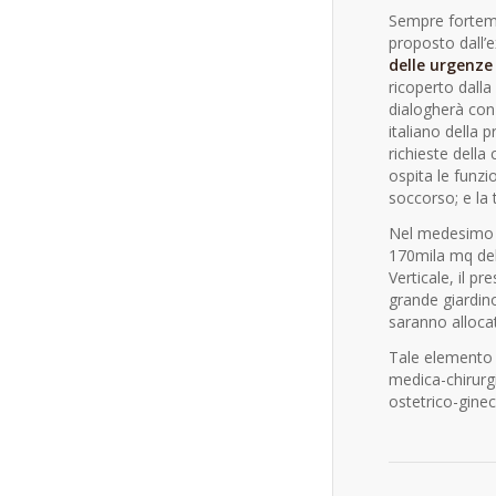
Sempre fortemen
proposto dall’e
delle urgenze
ricoperto dalla
dialogherà con u
italiano della 
richieste dell
ospita le funzi
soccorso; e la 
Nel medesimo c
170mila mq dell
Verticale, il pr
grande giardino
saranno allocat
Tale elemento d
medica-chirurg
ostetrico-gine