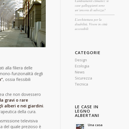
Cambiamenti climatici: le
case galleggianti sono
un’ancora di salvezza?
L’architettura per la
disabilità. Vivere in città
accessibili
CATEGORIE
Design
Ecologia
i alla filiera delle
News
 mono-funzionalità degli
Sicurezza
n”
, ossia flessibili
Tecnica
’idea che non dovessero
da gravi o rare
li alberi e nei giardini
.
LE CASE IN
LEGNO
apeutica della cura.
ALBERTANI
asmissione televisiva
Una casa
a del quale prezioso è