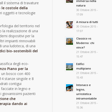
immersa nella
all il sistema di travature
natura
o
le costole della
30 Ottobre 2015 -
tri oggetti e tecnologie
17:09
A misura di tutti
ologia del territorio nel
30 Ottobre 2015 -
 la realizzazione di una
17:07
rni dispositivi per la
Classico vs
tri impianti rinnovabili
Moderno: chi
di una ludoteca, di una
vince?
ici bio-sostenibili del
21 Ottobre 2015 -
15:47
assifica degli eco-
Edifici
nzo Piano per la
multipiano
21 Ottobre 2015 -
in un bosco con 400
15:43
 14 stanze singole e 8
adrati contigui
Intonaco e
 facciate in legno e
legno,
i giovanissimi pazienti
un’estetica
zione che
intramontabile
21 Ottobre 2015 -
terapia dando ai
15:36