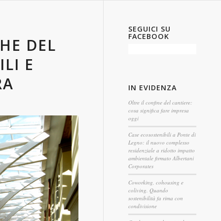
SEGUICI SU
FACEBOOK
HE DEL
LI E
RA
IN EVIDENZA
Oltre il confine del cantiere:
cosa significa fare impresa
oggi
Case ecosostenibili a Ponte di
Legno: il nuovo complesso
residenziale a ridotto impatto
ambientale firmato Albertani
Corporates
Coworking, cohousing e
coliving. Quando
sostenibilità fa rima con
condivisione