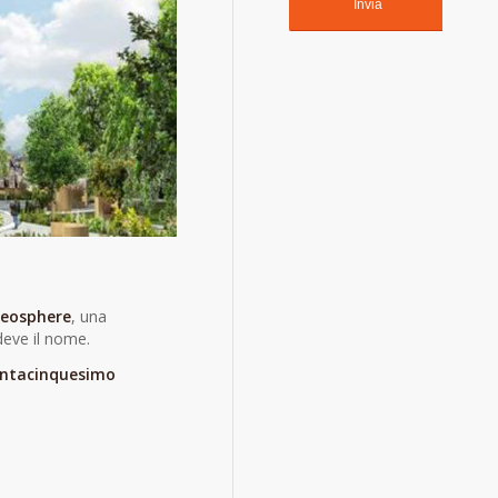
Leosphere
, una
deve il nome.
ntacinquesimo