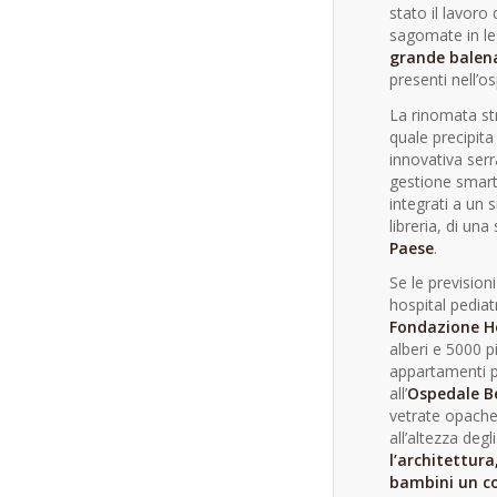
stato il lavoro 
sagomate in le
grande balena
presenti nell’o
La rinomata st
quale precipita
innovativa serr
gestione smart 
integrati a un 
libreria, di un
Paese
.
Se le prevision
hospital pediat
Fondazione Ho
alberi e 5000 p
appartamenti pe
all’
Ospedale Be
vetrate opache 
all’altezza degl
l’architettur
bambini un co