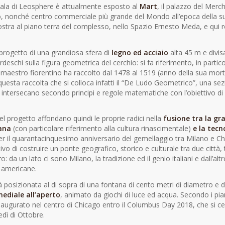
scala di Leosphere è attualmente esposto al
Mart
, il palazzo del Merc
go, nonché centro commerciale più grande del Mondo all’epoca della s
stra al piano terra del complesso, nello Spazio Ernesto Meda, e qui r
 progetto di una grandiosa sfera di
legno ed acciaio
alta 45 m e divisa
rdeschi sulla figura geometrica del cerchio: si fa riferimento, in partico
l maestro fiorentino ha raccolto dal 1478 al 1519 (anno della sua morte
i questa raccolta che si colloca infatti il “De Ludo Geometrico”, una se
intersecano secondo principi e regole matematiche con l’obiettivo di 
l progetto affondano quindi le proprie radici nella
fusione tra la gr
iana
(con particolare riferimento alla cultura rinascimentale)
e la tecn
er il quarantacinquesimo anniversario del gemellaggio tra Milano e C
ivo di costruire un ponte geografico, storico e culturale tra due città, t
o: da un lato ci sono Milano, la tradizione ed il genio italiani e dall’al
a americane.
posizionata al di sopra di una fontana di cento metri di diametro e di
ediale all’aperto
, animato da giochi di luce ed acqua. Secondo i pia
inaugurato nel centro di Chicago entro il Columbus Day 2018, che si 
dì di Ottobre.