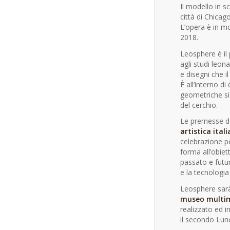
Il modello in 
città di Chica
L’opera è in mo
2018.
Leosphere è il
agli studi leona
e disegni che i
È all’interno d
geometriche si 
del cerchio.
Le premesse de
artistica ital
celebrazione p
forma all’obiett
passato e futur
e la tecnologi
Leosphere sarà 
museo multim
realizzato ed 
il secondo Lune