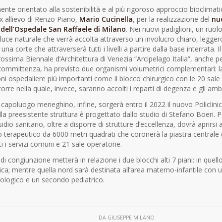
te orientato alla sostenibilità e al più rigoroso approccio bioclimati
x allievo di Renzo Piano,
Mario Cucinella
, per la realizzazione del
nu
 dell’Ospedale San Raffaele di Milano
. Nei nuovi padiglioni, un ruol
 luce naturale che verrà accolta attraverso un involucro chiaro, legger
na corte che attraverserà tutti i livelli a partire dalla base interrata. 
prossima Biennale d’Architettura di Venezia “Arcipelago Italia”, anche p
a committenza, ha previsto due organismi volumetrici complementari: la
oni ospedaliere più importanti come il blocco chirurgico con le 20 sale
torre nella quale, invece, saranno accolti i reparti di degenza e gli amb
apoluogo meneghino, infine, sorgerà entro il 2022 il nuovo Policlini
a preesistente struttura è progettato dallo studio di Stefano Boeri. P
esidio sanitario, oltre a disporre di strutture d’eccellenza, dovrà aprirsi a
 terapeutico da 6000 metri quadrati che coronerà la piastra centrale d
i i servizi comuni e 21 sale operatorie.
i congiunzione metterà in relazione i due blocchi alti 7 piani: in quell
ica; mentre quella nord sarà destinata all’area materno-infantile con
cologico e un secondo pediatrico.
DA
GIUSEPPE MILANO