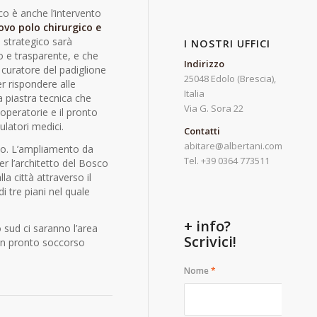
co è anche l’intervento
ovo polo chirurgico e
o strategico sarà
I NOSTRI UFFICI
o e trasparente, e che
Indirizzo
Il curatore del padiglione
25048 Edolo (Brescia),
er rispondere alle
Italia
 piastra tecnica che
Via G. Sora 22
 operatorie e il pronto
ulatori medici.
Contatti
abitare@albertani.com
co. L’ampliamento da
Tel. +39 0364 773511
er l’architetto del Bosco
lla città attraverso il
i tre piani nel quale
+ info?
o sud ci saranno l’area
Scrivici!
 un pronto soccorso
Nome
*